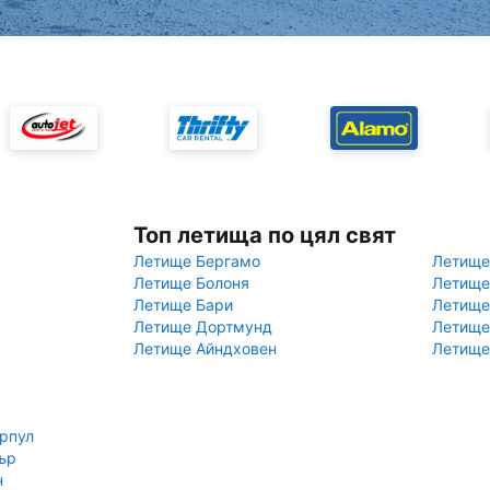
Топ летища по цял свят
Летище Бергамо
Летище
Летище Болоня
Летище
Летище Бари
Летище
Летище Дортмунд
Летище
Летище Айндховен
Летище
рпул
ър
н