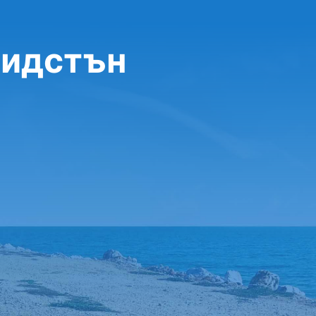
Бидстън