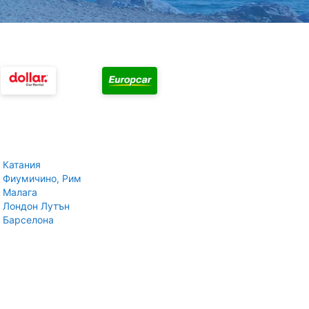
 Катания
 Фиумичино, Рим
 Малага
 Лондон Лутън
 Барселона