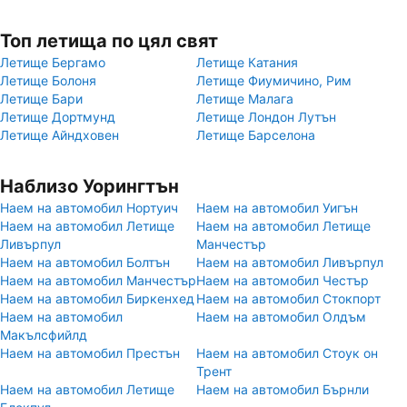
Топ летища по цял свят
Летище Бергамо
Летище Катания
Летище Болоня
Летище Фиумичино, Рим
Летище Бари
Летище Малага
Летище Дортмунд
Летище Лондон Лутън
Летище Айндховен
Летище Барселона
Наблизо Уорингтън
Наем на автомобил Нортуич
Наем на автомобил Уигън
Наем на автомобил Летище
Наем на автомобил Летище
Ливърпул
Манчестър
Наем на автомобил Болтън
Наем на автомобил Ливърпул
Наем на автомобил Манчестър
Наем на автомобил Честър
Наем на автомобил Биркенхед
Наем на автомобил Стокпорт
Наем на автомобил
Наем на автомобил Олдъм
Макълсфийлд
Наем на автомобил Престън
Наем на автомобил Стоук он
Трент
Наем на автомобил Летище
Наем на автомобил Бърнли