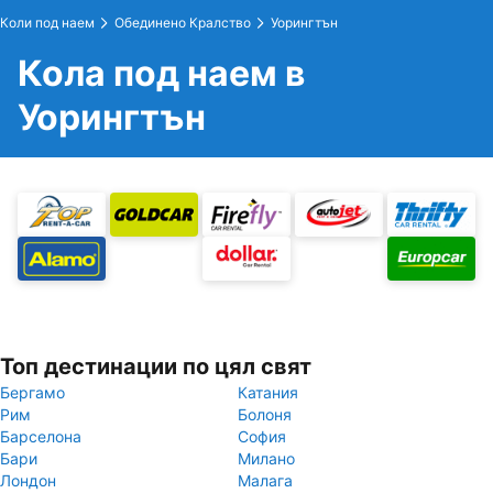
Коли под наем
Обединено Кралство
Уорингтън
Кола под наем в
Уорингтън
Топ дестинации по цял свят
Бергамо
Катания
Рим
Болоня
Барселона
София
Бари
Милано
Лондон
Малага