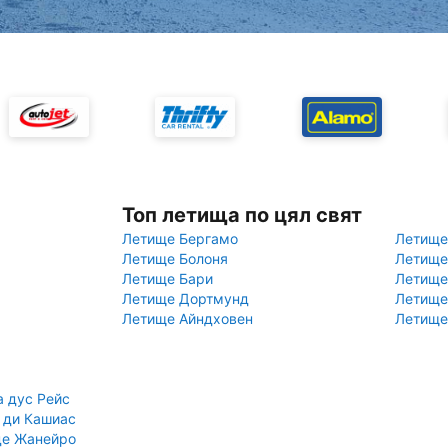
Топ летища по цял свят
Летище Бергамо
Летище
Летище Болоня
Летище
Летище Бари
Летище
Летище Дортмунд
Летище
Летище Айндховен
Летище
а дус Рейс
 ди Кашиас
де Жанейро