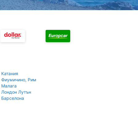
 Катания
 Фиумичино, Рим
 Малага
 Лондон Лутън
 Барселона