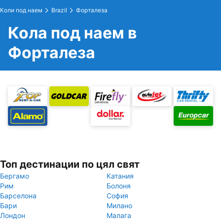
Коли под наем
Brazil
Форталеза
Кола под наем в
Форталеза
Топ дестинации по цял свят
Бергамо
Катания
Рим
Болоня
Барселона
София
Бари
Милано
Лондон
Малага