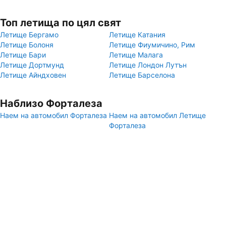
Топ летища по цял свят
Летище Бергамо
Летище Катания
Летище Болоня
Летище Фиумичино, Рим
Летище Бари
Летище Малага
Летище Дортмунд
Летище Лондон Лутън
Летище Айндховен
Летище Барселона
Наблизо Форталеза
Наем на автомобил Форталеза
Наем на автомобил Летище
Форталеза