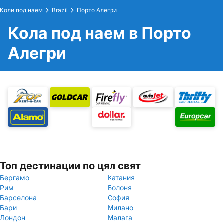
Коли под наем
Brazil
Порто Алегри
Кола под наем в Порто
Алегри
Топ дестинации по цял свят
Бергамо
Катания
Рим
Болоня
Барселона
София
Бари
Милано
Лондон
Малага