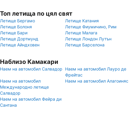
Топ летища по цял свят
Летище Бергамо
Летище Катания
Летище Болоня
Летище Фиумичино, Рим
Летище Бари
Летище Малага
Летище Дортмунд
Летище Лондон Лутън
Летище Айндховен
Летище Барселона
Наблизо Камакари
Наем на автомобил Салвадор
Наем на автомобил Лауро де
Фрейтас
Наем на автомобил
Наем на автомобил Алагоиняс
Международно летище
Салвадор
Наем на автомобил Фейра ди
Сантана