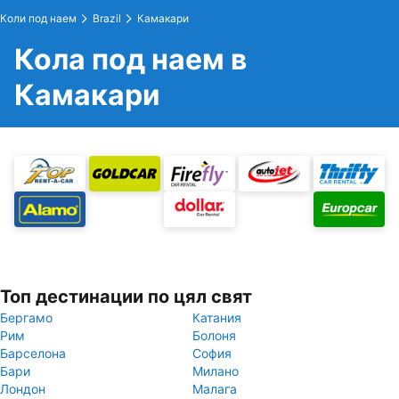
Коли под наем
Brazil
Камакари
Кола под наем в
Камакари
Топ дестинации по цял свят
Бергамо
Катания
Рим
Болоня
Барселона
София
Бари
Милано
Лондон
Малага