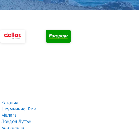
 Катания
 Фиумичино, Рим
 Малага
 Лондон Лутън
 Барселона