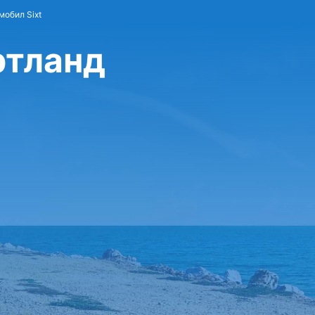
мобил Sixt
ртланд