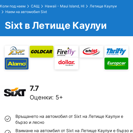
Коли под наем
САЩ
Hawaii - Maui Island, HI
Летище Каулуи
Наем на автомобил Sixt
Sixt в Летище Каулуи
7.7
Оценки
:
5+
Връщането на автомобил от Sixt на Летище Каулуи е
бързо и лесно
Взимане на автомбил от Sixt на Летище Каулуи е бързо и