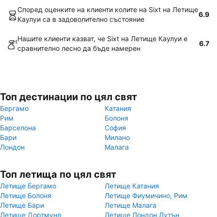
Според оценките на клиенти колите на Sixt на Летище
6.9
Каулуи са в задоволително състояние
Нашите клиенти казват, че Sixt на Летище Каулуи е
6.7
сравнително лесно да бъде намерен
Топ дестинации по цял свят
Бергамо
Катания
Рим
Болоня
Барселона
София
Бари
Милано
Лондон
Малага
Топ летища по цял свят
Летище Бергамо
Летище Катания
Летище Болоня
Летище Фиумичино, Рим
Летище Бари
Летище Малага
Летище Дортмунд
Летище Лондон Лутън