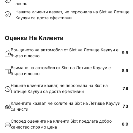
лесно
Нашите клиенти казват, че персонала на Sixt на Летище
Каулуи са доста ефективни
Оценки На Клиенти
Връщането на автомобил от Sixt на Летище Каулуи е
9.8
бързо и лесно
Взимане на автомбил от Sixt на Летище Каулуи е
8.9
бързо и лесно
Нашите клиенти казват, че персонала на Sixt на
7.8
Летище Каулуи са доста ефективни
Клиентите казват, че колите на Sixt на Летище Каулуи
7.3
са чисти
Според оценките на клиенти Sixt предлага добро
6.9
качество спрямо цена