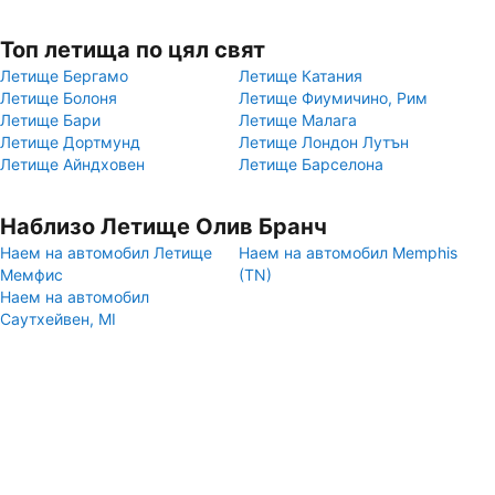
Топ летища по цял свят
Летище Бергамо
Летище Катания
Летище Болоня
Летище Фиумичино, Рим
Летище Бари
Летище Малага
Летище Дортмунд
Летище Лондон Лутън
Летище Айндховен
Летище Барселона
Наблизо Летище Олив Бранч
Наем на автомобил Летище
Наем на автомобил Memphis
Мемфис
(TN)
Наем на автомобил
Саутхейвен, MI