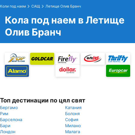
Коли под наем
САЩ
Летище Олив Бранч
Кола под наем в Летище
Олив Бранч
Топ дестинации по цял свят
Бергамо
Катания
Рим
Болоня
Барселона
София
Бари
Милано
Лондон
Малага