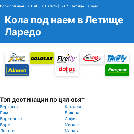
Коли под наем
САЩ
Laredo (TX)
Летище Ларедо
Кола под наем в Летище
Ларедо
Топ дестинации по цял свят
Бергамо
Катания
Рим
Болоня
Барселона
София
Бари
Милано
Лондон
Малага