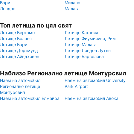
Бари
Милано
Лондон
Малага
Топ летища по цял свят
Летище Бергамо
Летище Катания
Летище Болоня
Летище Фиумичино, Рим
Летище Бари
Летище Малага
Летище Дортмунд
Летище Лондон Лутън
Летище Айндховен
Летище Барселона
Наблизо Регионално летище Монтурсвил
Наем на автомобил
Наем на автомобил University
Регионално летище
Park Airport
Монтурсвил
Наем на автомобил Елмайра
Наем на автомобил Авока