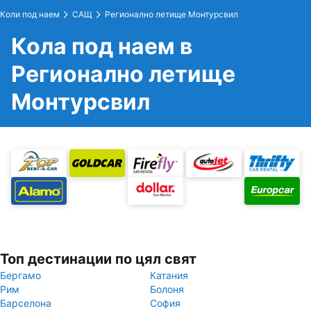
Коли под наем
САЩ
Регионално летище Монтурсвил
Кола под наем в
Регионално летище
Монтурсвил
Топ дестинации по цял свят
Бергамо
Катания
Рим
Болоня
Барселона
София