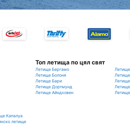
Топ летища по цял свят
Летище Бергамо
Летище
Летище Болоня
Летище
Летище Бари
Летище
Летище Дортмунд
Летище
Летище Айндховен
Летище
ще Капалуа
инско летище