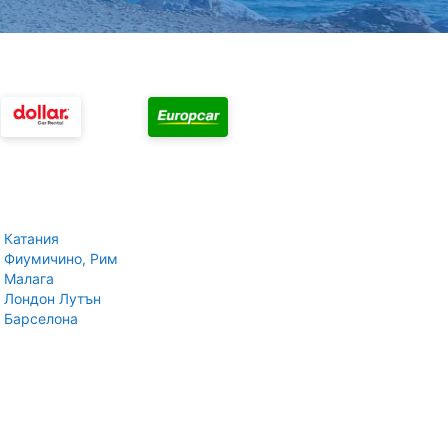
 Катания
 Фиумичино, Рим
 Малага
 Лондон Лутън
 Барселона