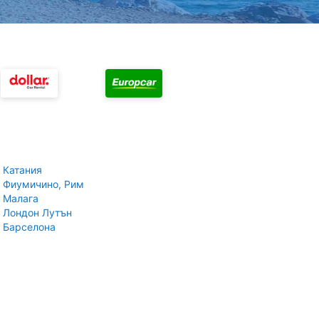
 Катания
 Фиумичино, Рим
 Малага
 Лондон Лутън
 Барселона