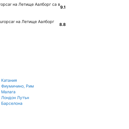
ropcar на Летище Аалборг са в
9.1
Europcar на Летище Аалборг
8.8
 Катания
 Фиумичино, Рим
 Малага
 Лондон Лутън
 Барселона