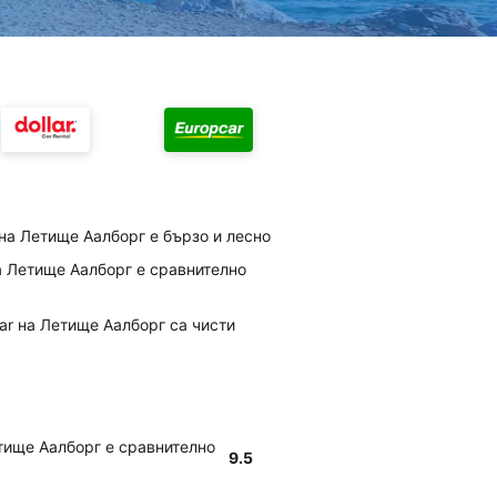
на Летище Аалборг е бързо и лесно
на Летище Аалборг е сравнително
car на Летище Аалборг са чисти
етище Аалборг е сравнително
9.5