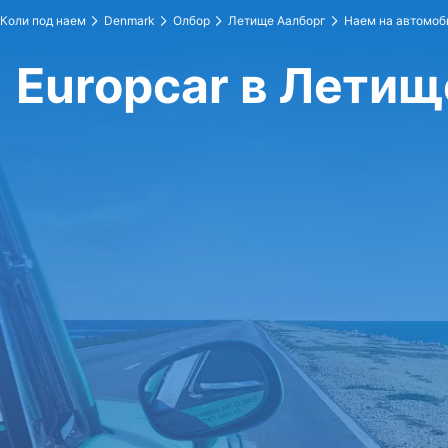
Коли под наем
Denmark
Олбор
Летище Аалборг
Наем на автомоби
Europcar в Летищ