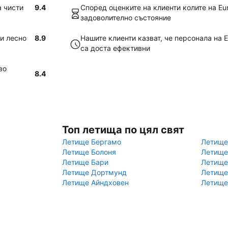
а чисти
9.4
Според оценките на клиенти колите на Eu
задоволително състояние
 и лесно
8.9
Нашите клиенти казват, че персонала на 
са доста ефективни
во
8.4
Топ летища по цял свят
Летище Бергамо
Летище
Летище Болоня
Летище
Летище Бари
Летище
Летище Дортмунд
Летище
Летище Айндховен
Летище