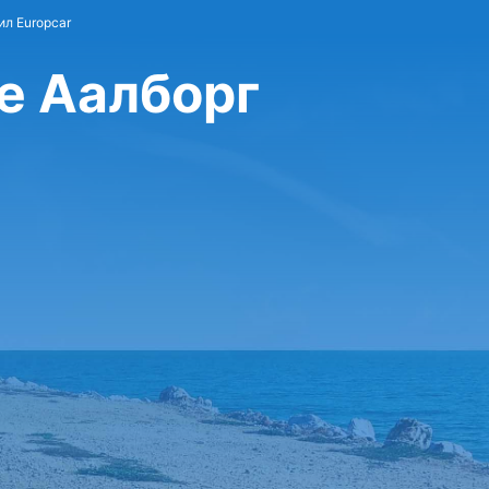
л Europcar
е Аалборг