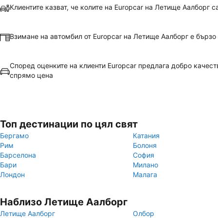
Клиентите казват, че колите на Europcar на Летище Аалборг с
Взимане на автомбил от Europcar на Летище Аалборг е бързо
Според оценките на клиенти Europcar предлага добро качест
спрямо цена
Топ дестинации по цял свят
Бергамо
Катания
Рим
Болоня
Барселона
София
Бари
Милано
Лондон
Малага
Наблизо Летище Аалборг
Летище Аалборг
Олбор