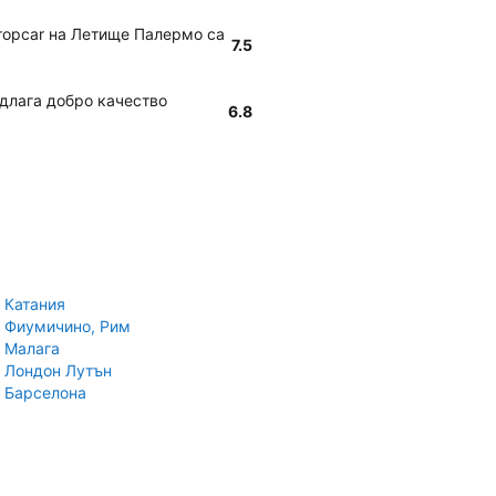
uropcar на Летище Палермо са
7.5
едлага добро качество
6.8
 Катания
 Фиумичино, Рим
 Малага
 Лондон Лутън
 Барселона