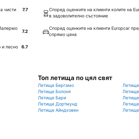
са чисти
7.7
Според оценките на клиенти колите на E
в задоволително състояние
 Палермо
Според оценките на клиенти Europcar пр
7.2
спрямо цена
 и лесно
6.7
Топ летища по цял свят
Летище Бергамо
Летище
Летище Болоня
Летище
Летище Бари
Летище
Летище Дортмунд
Летище
Летище Айндховен
Летище