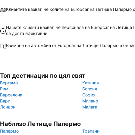
Клиентите казват, че колите на Europcar на Летище Палермо 
Нашите клиенти казват, че персонала на Europcar на Летище
са доста ефективни
Взимане на автомбил от Europcar на Летище Палермо е бързо
Топ дестинации по цял свят
Бергамо
Катания
Рим
Болоня
Барселона
София
Бари
Милано
Лондон
Малага
Наблизо Летище Палермо
Палермо
Трапани