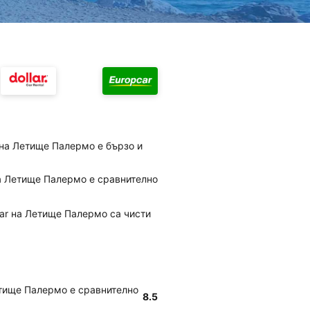
 на Летище Палермо е бързо и
на Летище Палермо е сравнително
car на Летище Палермо са чисти
етище Палермо е сравнително
8.5