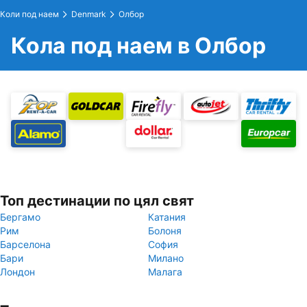
Коли под наем
Denmark
Олбор
Кола под наем в Олбор
Топ дестинации по цял свят
Бергамо
Катания
Рим
Болоня
Барселона
София
Бари
Милано
Лондон
Малага