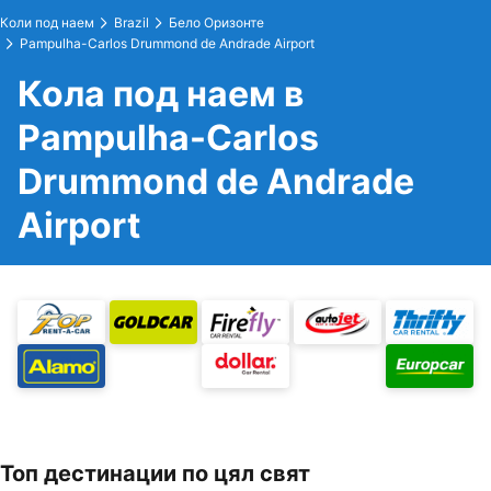
Коли под наем
Brazil
Бело Оризонте
Pampulha-Carlos Drummond de Andrade Airport
Кола под наем в
Pampulha-Carlos
Drummond de Andrade
Airport
Топ дестинации по цял свят