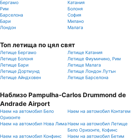
Бергамо
Катания
Рим
Болоня
Барселона
София
Бари
Милано
Лондон
Малага
Топ летища по цял свят
Летище Бергамо
Летище Катания
Летище Болоня
Летище Фиумичино, Рим
Летище Бари
Летище Малага
Летище Дортмунд
Летище Лондон Лутън
Летище Айндховен
Летище Барселона
Наблизо Pampulha-Carlos Drummond de
Andrade Airport
Наем на автомобил Бело
Наем на автомобил Контагем
Оризонте
Наем на автомобил Нова Лима
Наем на автомобил Летище
Бело Оризонте, Кофинс
Наем на автомобил Конфинс
Наем на автомобил Бетим