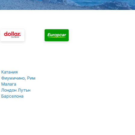
 Катания
 Фиумичино, Рим
 Малага
 Лондон Лутън
 Барселона