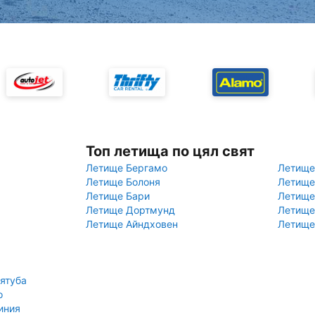
Топ летища по цял свят
Летище Бергамо
Летище
Летище Болоня
Летище
Летище Бари
Летище
Летище Дортмунд
Летище
Летище Айндховен
Летище
ятуба
о
иния