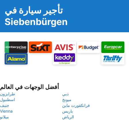
تأجير سيارة في
Siebenbürgen
أفضل الوجهات في العالم
دبي
طرابزون
ميونخ
اسطنبول
فرانكفورت ماين
جنيف
باريس
Vienna
الرياض
ميلانو