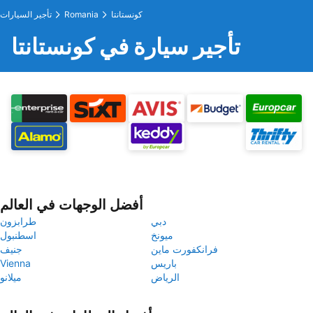
كونستانتا
Romania
تأجير السيارات
تأجير سيارة في كونستانتا
أفضل الوجهات في العالم
دبي
طرابزون
ميونخ
اسطنبول
فرانكفورت ماين
جنيف
باريس
Vienna
الرياض
ميلانو