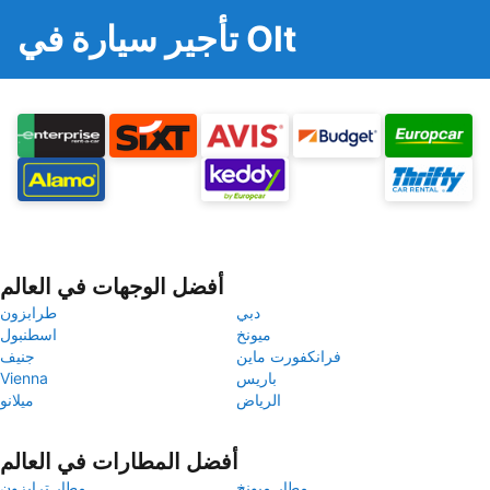
تأجير سيارة في Olt
أفضل الوجهات في العالم
دبي
طرابزون
ميونخ
اسطنبول
فرانكفورت ماين
جنيف
باريس
Vienna
الرياض
ميلانو
أفضل المطارات في العالم
مطار ميونخ
مطار ترابزون