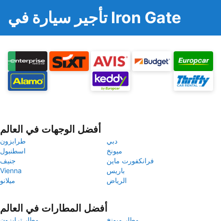
تأجير سيارة في Iron Gate
أفضل الوجهات في العالم
دبي
طرابزون
ميونخ
اسطنبول
فرانكفورت ماين
جنيف
باريس
Vienna
الرياض
ميلانو
أفضل المطارات في العالم
مطار ميونخ
مطار ترابزون