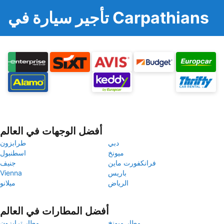
تأجير سيارة في Carpathians
أفضل الوجهات في العالم
دبي
طرابزون
ميونخ
اسطنبول
فرانكفورت ماين
جنيف
باريس
Vienna
الرياض
ميلانو
أفضل المطارات في العالم
مطار ميونخ
مطار ترابزون