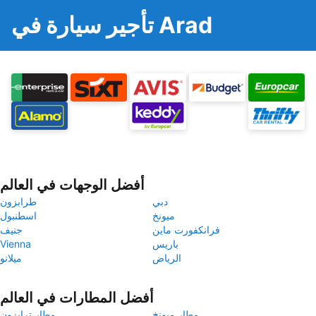
تأجير سيارة في Arad
أفضل الوجهات في العالم
دبي
طرابزون
ميونخ
اسطنبول
فرانكفورت ماين
جنيف
باريس
Vienna
الرياض
ميلانو
أفضل المطارات في العالم
مطار ميونخ
مطار ترابزون