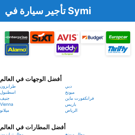
تأجير سيارة في Symi
أفضل الوجهات في العالم
دبي
طرابزون
ميونخ
اسطنبول
فرانكفورت ماين
جنيف
باريس
Vienna
الرياض
ميلانو
أفضل المطارات في العالم
مطار ميونخ
مطار ترابزون