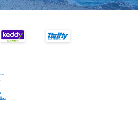
مط
م
م
م
مطار