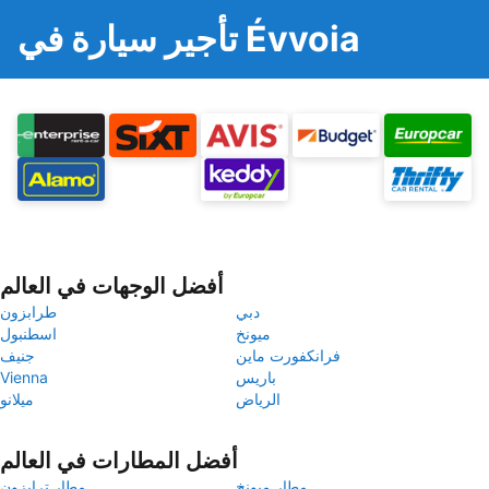
تأجير سيارة في Évvoia
أفضل الوجهات في العالم
دبي
طرابزون
ميونخ
اسطنبول
فرانكفورت ماين
جنيف
باريس
Vienna
الرياض
ميلانو
أفضل المطارات في العالم
مطار ميونخ
مطار ترابزون