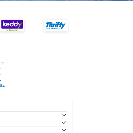
مط
م
م
م
مطار