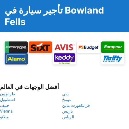
تأجير سيارة في Bowland
Fells
أفضل الوجهات في العالم
دبي
طرابزون
ميونخ
اسطنبول
فرانكفورت ماين
جنيف
باريس
Vienna
الرياض
ميلانو