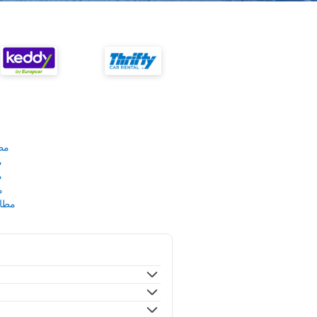
مط
م
م
م
مطار