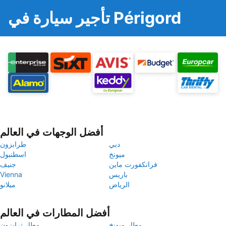
تأجير سيارة في Périgord
أفضل الوجهات في العالم
دبي
طرابزون
ميونخ
اسطنبول
فرانكفورت ماين
جنيف
باريس
Vienna
الرياض
ميلانو
أفضل المطارات في العالم
مطار ميونخ
مطار ترابزون