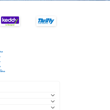
مط
م
م
م
مطار