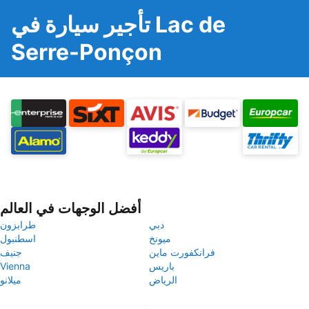
تأجير سيارة في Lac de
Serre-Ponçon
أفضل الوجهات في العالم
دبي
طرابزون
ميونخ
اسطنبول
فرانكفورت ماين
جنيف
باريس
Vienna
الرياض
ميلانو