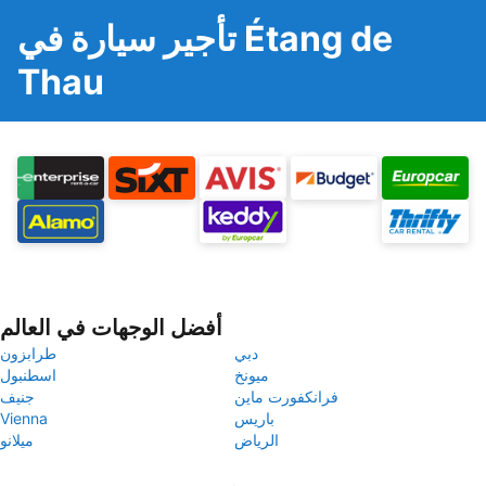
تأجير سيارة في Étang de
Thau
أفضل الوجهات في العالم
دبي
طرابزون
ميونخ
اسطنبول
فرانكفورت ماين
جنيف
باريس
Vienna
الرياض
ميلانو