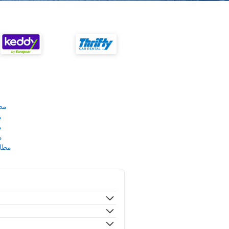
مط
م
م
م
مطار