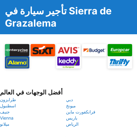
تأجير سيارة في Sierra de
Grazalema
أفضل الوجهات في العالم
دبي
طرابزون
ميونخ
اسطنبول
فرانكفورت ماين
جنيف
باريس
Vienna
الرياض
ميلانو