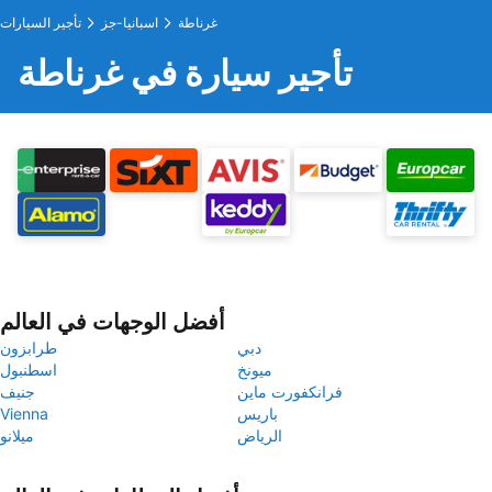
غرناطة
اسبانيا-جز
تأجير السيارات
تأجير سيارة في غرناطة
أفضل الوجهات في العالم
دبي
طرابزون
ميونخ
اسطنبول
فرانكفورت ماين
جنيف
باريس
Vienna
الرياض
ميلانو