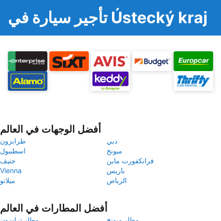
تأجير سيارة في Ústecký kraj
أفضل الوجهات في العالم
دبي
طرابزون
ميونخ
اسطنبول
فرانكفورت ماين
جنيف
باريس
Vienna
الرياض
ميلانو
أفضل المطارات في العالم
مطار ميونخ
مطار ترابزون