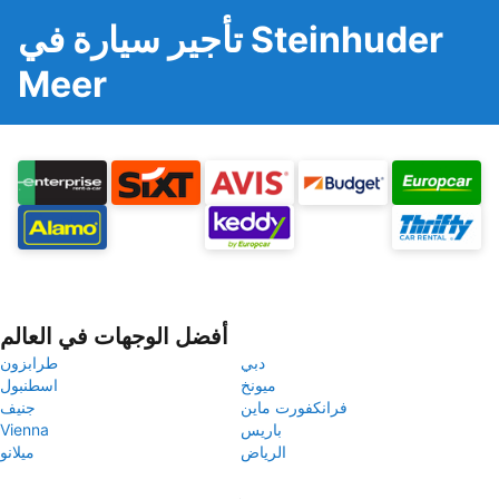
تأجير سيارة في Steinhuder
Meer
أفضل الوجهات في العالم
دبي
طرابزون
ميونخ
اسطنبول
فرانكفورت ماين
جنيف
باريس
Vienna
الرياض
ميلانو