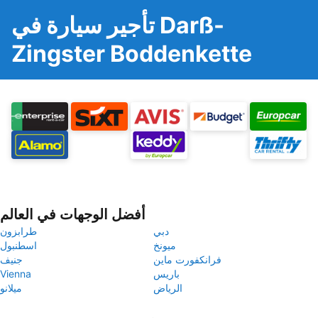
تأجير سيارة في Darß-
Zingster Boddenkette
أفضل الوجهات في العالم
دبي
طرابزون
ميونخ
اسطنبول
فرانكفورت ماين
جنيف
باريس
Vienna
الرياض
ميلانو