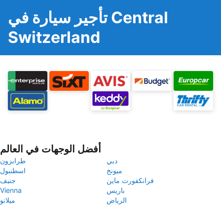
تأجير سيارة في Central
Switzerland
أفضل الوجهات في العالم
دبي
طرابزون
ميونخ
اسطنبول
فرانكفورت ماين
جنيف
باريس
Vienna
الرياض
ميلانو