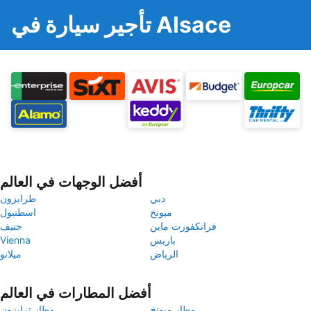
تأجير سيارة في Alsace
أفضل الوجهات في العالم
دبي
طرابزون
ميونخ
اسطنبول
فرانكفورت ماين
جنيف
باريس
Vienna
الرياض
ميلانو
أفضل المطارات في العالم
مطار ميونخ
مطار ترابزون