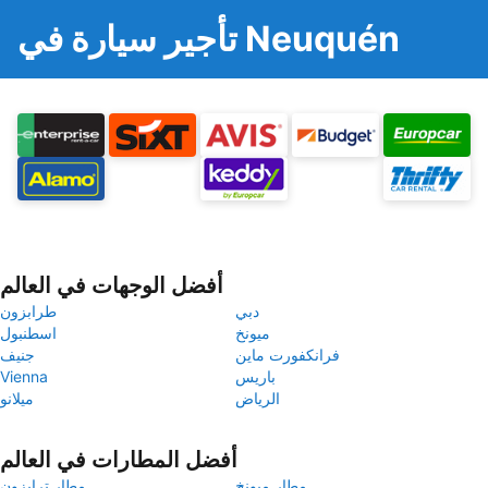
تأجير سيارة في Neuquén
أفضل الوجهات في العالم
دبي
طرابزون
ميونخ
اسطنبول
فرانكفورت ماين
جنيف
باريس
Vienna
الرياض
ميلانو
أفضل المطارات في العالم
مطار ميونخ
مطار ترابزون