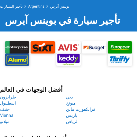
بوينس آيرس
Argentina
تأجير السيارات
تأجير سيارة في بوينس آيرس
أفضل الوجهات في العالم
دبي
طرابزون
ميونخ
اسطنبول
فرانكفورت ماين
جنيف
باريس
Vienna
الرياض
ميلانو