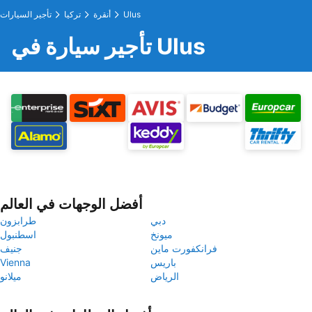
Ulus
أنقرة
تركيا
تأجير السيارات
تأجير سيارة في Ulus
أفضل الوجهات في العالم
دبي
طرابزون
ميونخ
اسطنبول
فرانكفورت ماين
جنيف
باريس
Vienna
الرياض
ميلانو