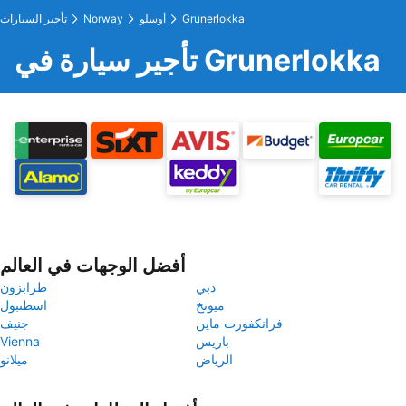
Grunerlokka
أوسلو
Norway
تأجير السيارات
تأجير سيارة في Grunerlokka
أفضل الوجهات في العالم
دبي
طرابزون
ميونخ
اسطنبول
فرانكفورت ماين
جنيف
باريس
Vienna
الرياض
ميلانو