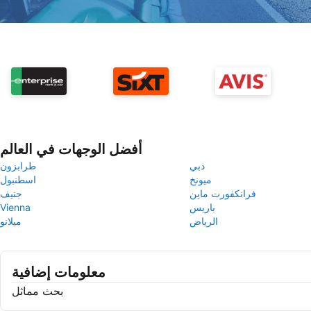
أفضل الوجهات في العالم
دبي
طرابزون
ميونخ
اسطنبول
فرانكفورت ماين
جنيف
باريس
Vienna
الرياض
ميلانو
معلومات إضافية
بحث مماثل