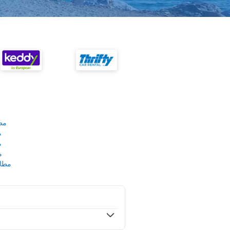
مط
م
م
م
مطار