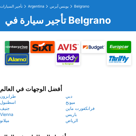
Belgrano
بوينس آيرس
Argentina
تأجير السيارات
تأجير سيارة في Belgrano
أفضل الوجهات في العالم
دبي
طرابزون
ميونخ
اسطنبول
فرانكفورت ماين
جنيف
باريس
Vienna
الرياض
ميلانو