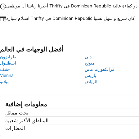
أخبرنا زبائننا أن موظفي Thrifty في Dominican Republic ذو كفاءة عالية
استلام سيارة Thrifty في Dominican Republic كان سريع و سهل نسبيا
أفضل الوجهات في العالم
دبي
طرابزون
ميونخ
اسطنبول
فرانكفورت ماين
جنيف
باريس
Vienna
الرياض
ميلانو
معلومات إضافية
بحث مماثل
المناطق الأكتر شعبية
المطارات