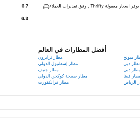
وفق تقديرات العملاء , Thrifty يوفر اسعار معقولة
6.7
6.3
أفضل المطارات في العالم
ار ميونخ
مطار ترابزون
طار دبي
مطار إسطنبول الدولي
طار دبي
مطار جنيف
طار فيينا
مطار صبيحة كوكجن الدولي
 الرياض
مطار فرانكفورت