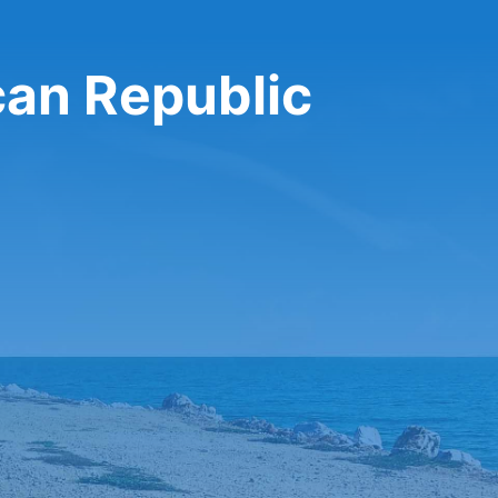
Thrifty في epublic