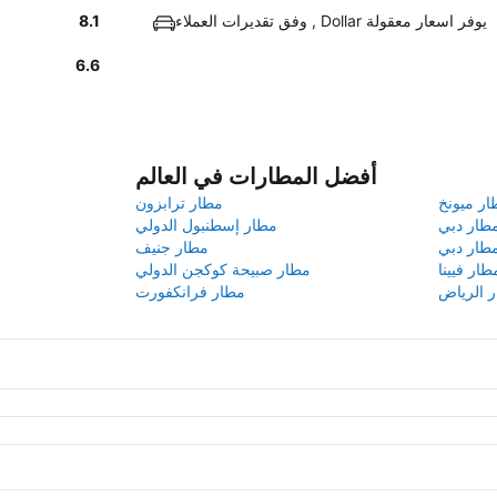
وفق تقديرات العملاء , Dollar يوفر اسعار معقولة
8.1
6.6
أفضل المطارات في العالم
ار ميونخ
مطار ترابزون
طار دبي
مطار إسطنبول الدولي
طار دبي
مطار جنيف
طار فيينا
مطار صبيحة كوكجن الدولي
 الرياض
مطار فرانكفورت